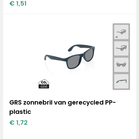
€ 1,51
Stanley
Stanley & Stella
Tap Out
Tony's Chocolonely
GRS zonnebril van gerecycled PP-
plastic
€ 1,72