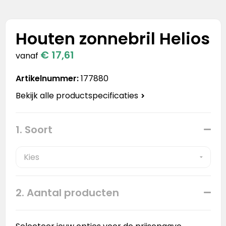
Stanley
Stanley & Stella
Houten zonnebril Helios
€ 17,61
Tap Out
vanaf
Artikelnummer:
177880
Tony's Chocolonely
Bekijk alle productspecificaties
1. Soort
2. Aantal producten