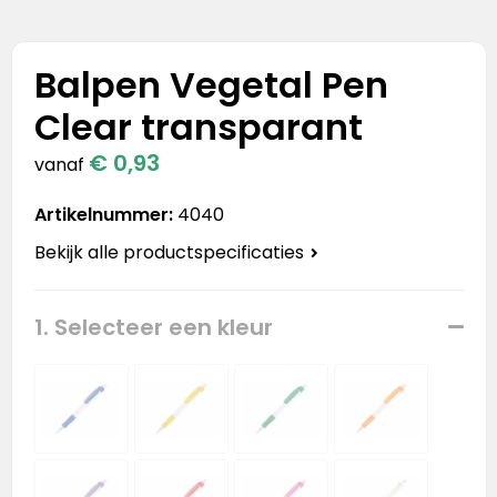
Stanley
Stanley & Stella
Balpen Vegetal Pen
Clear transparant
Tap Out
€ 0,93
vanaf
Tony's Chocolonely
Artikelnummer:
4040
Bekijk alle productspecificaties
1. Selecteer een kleur