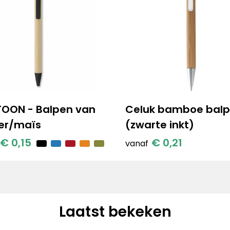
OON - Balpen van
Celuk bamboe bal
er/maïs
(zwarte inkt)
€ 0,15
€ 0,21
vanaf
Laatst bekeken