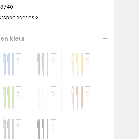
18740
ctspecificaties
een kleur