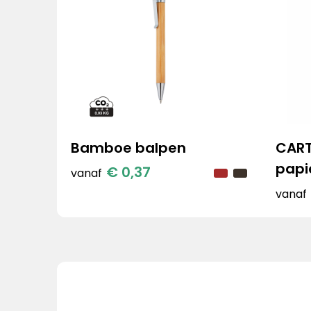
Bamboe balpen
CART
papi
€ 0,37
vanaf
vanaf