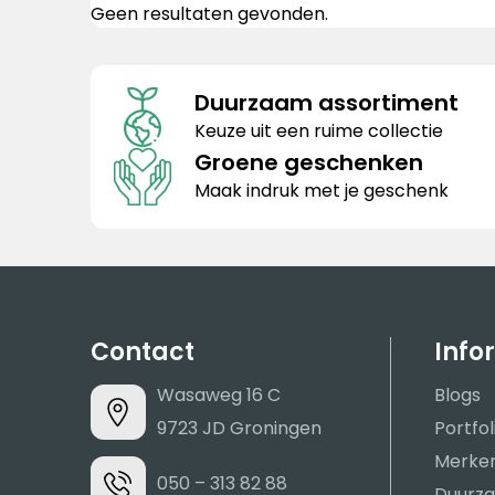
Geen resultaten gevonden.
Duurzaam assortiment
Keuze uit een ruime collectie
Groene geschenken
Maak indruk met je geschenk
Contact
Info
Wasaweg 16 C
Blogs
9723 JD Groningen
Portfol
Merke
050 – 313 82 88
Duurza