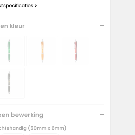
ctspecificaties
een kleur
 een bewerking
rechtshandig (50mm x 6mm)