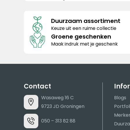
Duurzaam assortiment
Keuze uit een ruime collectie
Groene geschenken
Maak indruk met je geschenk
Contact
Info
Wasaweg 16 C
Blogs
9723 JD Groningen
Portfol
Merke
050 – 313 82 88
Duurza