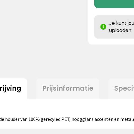
Je kunt jo
uploaden
ijving
Prijsinformatie
Speci
de houder van 100% gerecyled PET, hoogglans accenten en metale