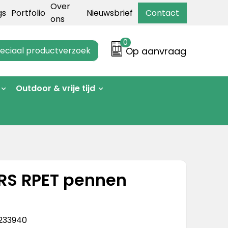
Over
gs
Portfolio
Nieuwsbrief
Contact
ons
0
eciaal productverzoek
Op aanvraag
Outdoor & vrije tijd
RS RPET pennen
233940