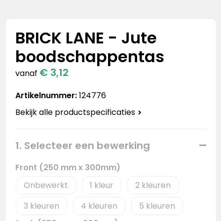
Stanley
Stanley & Stella
BRICK LANE - Jute
boodschappentas
Tap Out
€ 3,12
vanaf
Tony's Chocolonely
Artikelnummer:
124776
Bekijk alle productspecificaties
1. Selecteer een bewerking
Front (250 mm x 300mm)
Onbewerkt
1
2
3
4
5