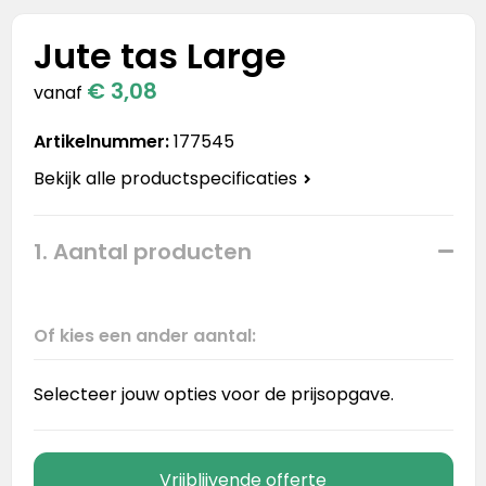
Stanley
Jute tas Large
Stanley & Stella
€ 3,08
vanaf
Tap Out
Artikelnummer:
177545
Tony's Chocolonely
Bekijk alle productspecificaties
1. Aantal producten
Of kies een ander aantal:
Selecteer jouw opties voor de prijsopgave.
Vrijblijvende offerte