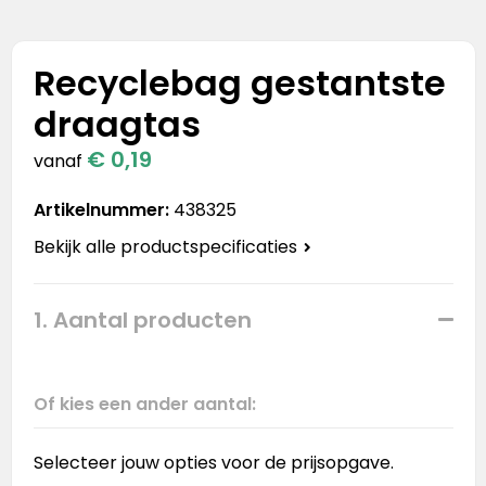
Stanley
Stanley & Stella
Recyclebag gestantste
draagtas
Tap Out
€ 0,19
vanaf
Tony's Chocolonely
Artikelnummer:
438325
Bekijk alle productspecificaties
1. Aantal producten
Of kies een ander aantal:
Selecteer jouw opties voor de prijsopgave.