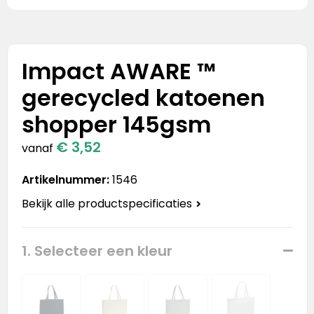
Stanley
Stanley & Stella
Impact AWARE ™
Tap Out
gerecycled katoenen
Tony's Chocolonely
shopper 145gsm
€ 3,52
vanaf
Artikelnummer:
1546
Bekijk alle productspecificaties
1. Selecteer een kleur