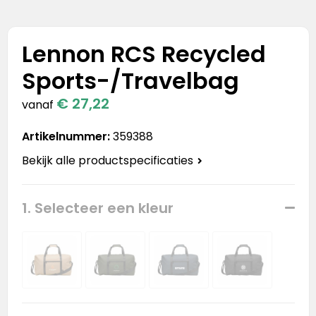
Stanley
Stanley & Stella
Lennon RCS Recycled
Sports-/Travelbag
Tap Out
€ 27,22
vanaf
Tony's Chocolonely
Artikelnummer:
359388
Bekijk alle productspecificaties
1. Selecteer een kleur