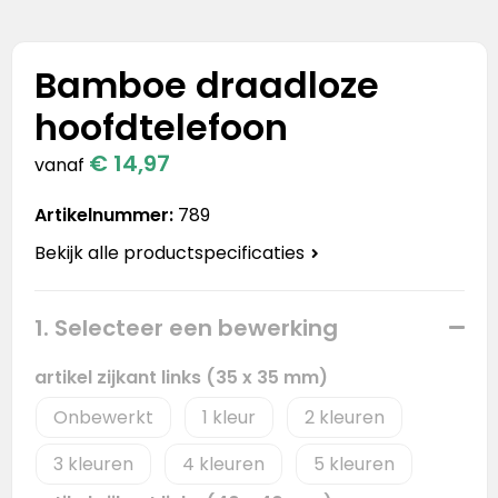
Stanley
Stanley & Stella
Bamboe draadloze
hoofdtelefoon
Tap Out
€ 14,97
vanaf
Tony's Chocolonely
Artikelnummer:
789
Bekijk alle productspecificaties
1. Selecteer een bewerking
artikel zijkant links (35 x 35 mm)
Onbewerkt
1
2
3
4
5