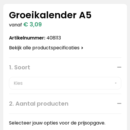
Stanley
Groeikalender A5
Stanley & Stella
€ 3,09
vanaf
Tap Out
Artikelnummer:
408113
Tony's Chocolonely
Bekijk alle productspecificaties
1. Soort
2. Aantal producten
Selecteer jouw opties voor de prijsopgave.