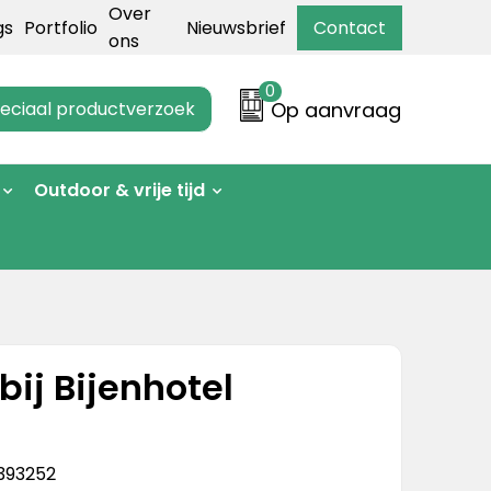
Over
gs
Portfolio
Nieuwsbrief
Contact
ons
0
eciaal productverzoek
Op aanvraag
Outdoor & vrije tijd
ij Bijenhotel
393252