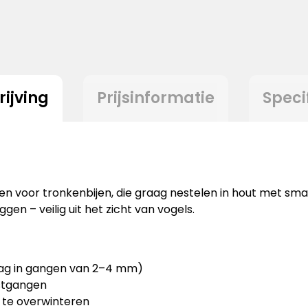
ijving
Prijsinformatie
Speci
en voor tronkenbijen, die graag nestelen in hout met sma
ggen – veilig uit het zicht van vogels.
aag in gangen van 2–4 mm)
stgangen
m te overwinteren