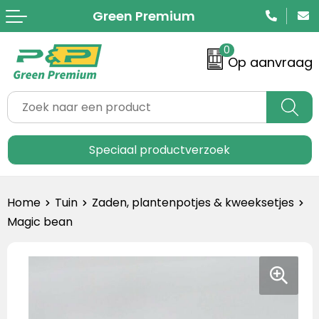
Green Premium
Terug
Terug
Terug
Terug
Terug
Terug
Terug
Terug
Terug
Terug
Terug
0
Bucket hat
Shoppers
Potloden
Retulp
Notitieboeken
Speakers
Douchetimers
Zaden, plantenpotjes & kweeksetjes
Paraplu's
Brievenbusgeschenken
Bambook
Op aanvraag
T-shirts
Tote bags
Balpennen
Mizu
Uitwisbare notitieboeken
Powerbanks
Bloemen & planten
Vogelhuisjes
Sleutelhangers
Luxe relatiegeschenken
Blokzeep
Sweaters
Jute tassen
Etuis
Drinkflessen
Bambook
Telefoonopladers
Boc'n'Roll
Insectenhotels
Zonnebrillen
Bamboe relatiegeschenken
Boska
Speciaal productverzoek
Hoodies
Papieren tassen
Pen met zaden
Koffiebeker to go
Correctbook
Koptelefoons
Snack'n'go
Groeipapier
Spellen & speelgoed
Custom made relatiegeschenken
Circular&Co
Jassen & jackets
Toilettassen
Bamboe pennen
Thermosflessen
Schrijfmappen
Verlichting
Broodtrommels & foodcontainers
Onderweg
Groene relatiegeschenken
Correctbook
Home
Tuin
Zaden, plantenpotjes & kweeksetjes
Magic bean
Polo's
Koeltassen
rPET pennen
Bamboe drinkwaren
Lanyards
Noodradio's
Handdoeken
Medailles & trofeeën
Circulaire merchandise
EcoSavers
Broeken
Weekendtassen
Kurken pennen
rPET flessen
Telefoonhouders
Badjassen
Tekenkaart
Koziol
Mutsen & sjaals
Rugtassen
Kartonnen pen
Bidons
Sticky notes
Persoonlijke verzorging
Loofys