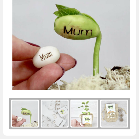
Handschoenen
Laptoptassen
Pennenset
Bekers & mokken
Lunchitems
Wijnhouders
Mepal
Caps
Schoudertassen
Glaswerk
Overige kantooritems
Schorten
Mizu
Sokken
Overige tassen
Snijplanken
Native Spirit
Baby & kids
Eten & drinken
Neutral
Sportkleding
Overige items
Ocean Bottle
Retulp
Roll Eat
Senator
Sprout