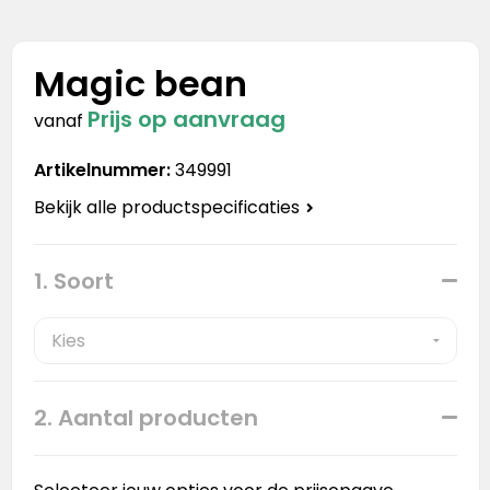
Stanley
Stanley & Stella
Magic bean
Prijs op aanvraag
Tap Out
vanaf
Artikelnummer:
349991
Tony's Chocolonely
Bekijk alle productspecificaties
1. Soort
2. Aantal producten