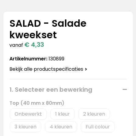
Stanley
Stanley & Stella
SALAD - Salade
kweekset
Tap Out
€ 4,33
vanaf
Tony's Chocolonely
Artikelnummer:
130899
Bekijk alle productspecificaties
1. Selecteer een bewerking
Top (40 mm x 80mm)
Onbewerkt
1
2
3
4
Full colour