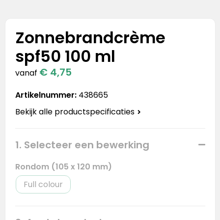
Stanley
Stanley & Stella
Zonnebrandcrème
spf50 100 ml
Tap Out
€ 4,75
vanaf
Tony's Chocolonely
Artikelnummer:
438665
Bekijk alle productspecificaties
1. Selecteer een bewerking
Rondom (105 x 120 mm)
Full colour