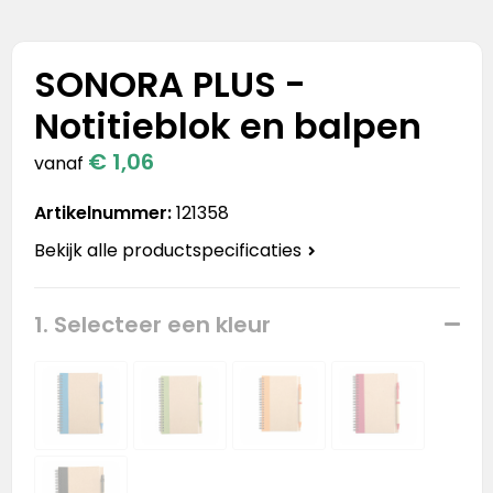
Stanley
Stanley & Stella
SONORA PLUS -
Notitieblok en balpen
Tap Out
€ 1,06
vanaf
Tony's Chocolonely
Artikelnummer:
121358
Bekijk alle productspecificaties
1. Selecteer een kleur